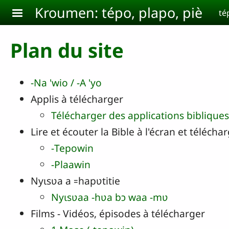
Aller au contenu principal
Kroumen: tépo, plapo, piè
té
Plan du site
‑Na 'wio / ‑A 'yo
Applis à télécharger
Télécharger des applications bibliques
Lire et écouter la Bible à l'écran et télécha
‑Tepowin
-Plaawin
Nyɩsʋa a ꞊hapʋtitie
Nyɩsʋaa ‑hʋa bɔ waa ‑mʋ
Films - Vidéos, épisodes à télécharger