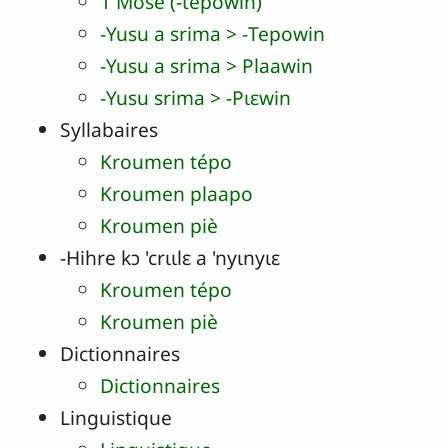
1 Mose (‑tepowin)
-Yusu a srima > ‑Tepowin
‑Yusu a srima > Plaawin
‑Yusu srima > ‑Pɩɛwin
Syllabaires
Kroumen tépo
Kroumen plaapo
Kroumen piè
‑Hihre kɔ 'crɩɩlɛ a 'nyɩnyɩɛ
Kroumen tépo
Kroumen piè
Dictionnaires
Dictionnaires
Linguistique