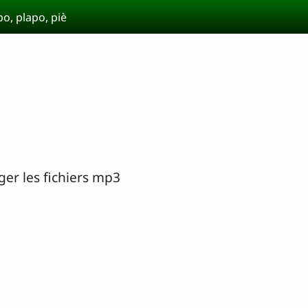
po, plapo, piè
rger les fichiers mp3