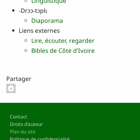
Linguistique
‑Drɔɔ‑tɔplɩ
Diaporama
Liens externes
Lire, écouter, regarder
Bibles de Côte d'Ivoire
Partager
Pied de page
Contact
Droits d'auteur
Plan du site
Politique de confidentialité