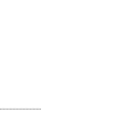
.............................