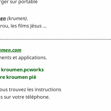
ger sur portable
men
(krumen)
.
ou, les films Jésus ...
.........................................................................................
umen.com
ents et applications.
kroumen.pcworks
ire kroumen piè
ous trouvez les instructions
ns sur votre téléphone.