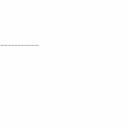
............................