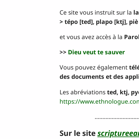
Ce site vous instruit sur la
l
> tépo [ted], plapo [ktj], piè
et vous avez accès à la
Paro
>>
Dieu veut te sauver
Vous pouvez également
tél
des documents et des appl
Les abréviations
ted, ktj, py
https://www.ethnologue.co
............................
Sur le site
scriptureea