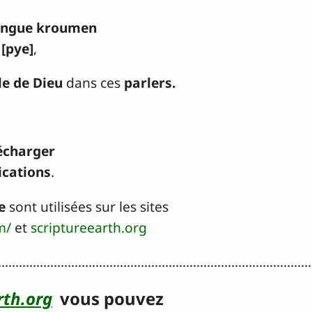
angue kroumen
 [pye]
,
le de Dieu
dans ces
parlers.
écharger
ications
.
e
sont utilisées sur les sites
m/
et
scriptureearth.org
..........................................................................................
rth.org
vous pouvez