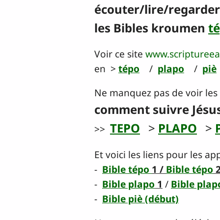
écouter/lire/regarder
les Bibles kroumen
t
Voir ce site
www.scriptureea
en >
tépo
/
plapo
/
piè
Ne manquez pas de voir les 
comment suivre Jésu
TEPO
>
PLAPO
>
>>
Et voici les liens pour les a
-
Bible tépo
1 /
Bible tépo
-
Bible plapo
1
/
Bible plap
-
Bible piè (début)