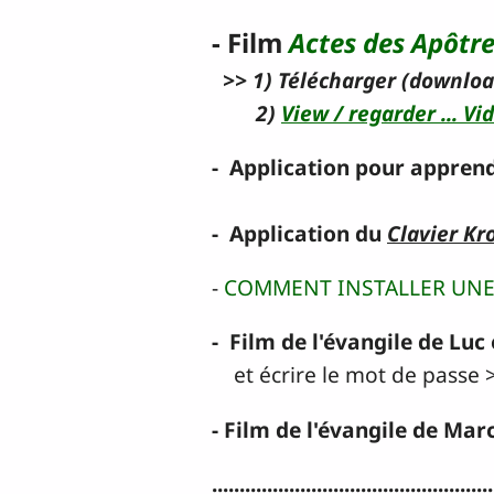
- Film
Actes des Apôtr
>> 1) Télécharger (downloa
2)
View / regarder ... Vi
- Application pour apprend
- Application du
Clavier K
-
COMMENT INSTALLER UNE
- Film de l'évangile de Lu
et écrire le mot de passe 
- Film de l'évangile de Ma
...................................................