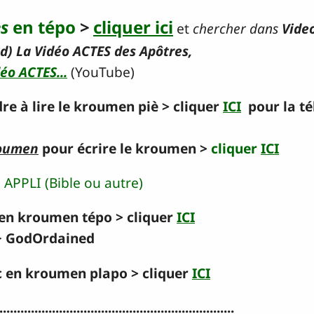
es
en tépo
>
cliquer ici
et
chercher dans
Vide
d) La Vidéo ACTES des Apôtres,
déo ACTES...
(YouTube)
re à lire le kroumen piè > cliquer
ICI
pour la t
roumen
pour écrire le kroumen >
cliquer
ICI
 APPLI
(Bible ou autre)
c en kroumen tépo > cliquer
ICI
>
GodOrdained
rc en kroumen plapo > cliquer
ICI
...................................................................