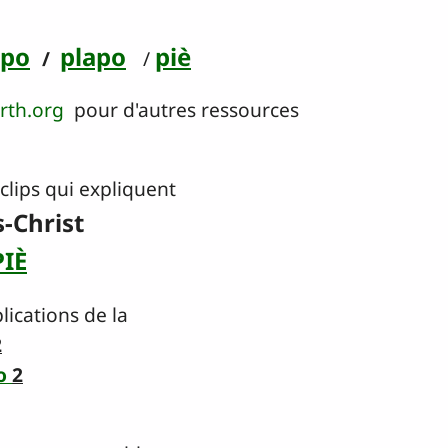
épo
plapo
piè
/
/
rth.org
pour d'autres ressources
clips qui expliquent
s-Christ
PIÈ
pplications de la
2
o
2