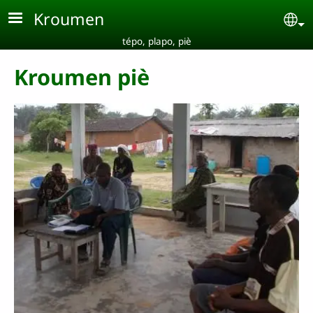
Aller au contenu principal
Kroumen
Se
tépo, plapo, piè
Kroumen piè